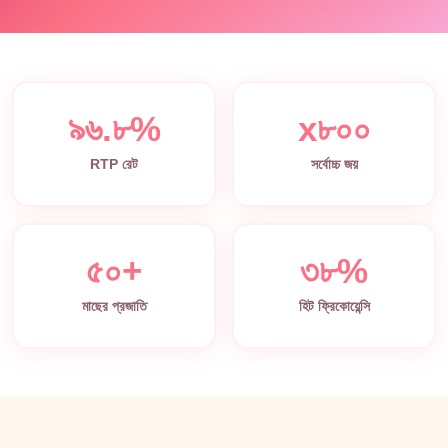
৯৬.৮%
x৮০০
RTP রেট
সর্বোচ্চ জয়
৫০+
৩৮%
মাছের প্রজাতি
হিট ফ্রিকোয়েন্সি