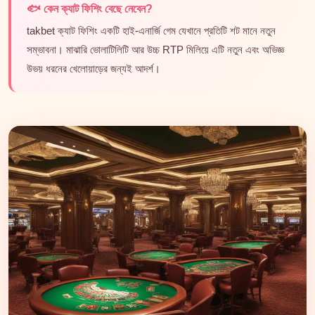
🐟 কেন ক্যাট ফিশিং বেছে নেবেন?
takbet ক্যাট ফিশিং একটি হাই-এনার্জি গেম যেখানে প্রতিটি শট মানে নতুন
সম্ভাবনা। মাঝারি ভোলাটিলিটি আর উচ্চ RTP মিলিয়ে এটি নতুন এবং অভিজ্ঞ
উভয় ধরনের খেলোয়াড়ের জন্যই আদর্শ।