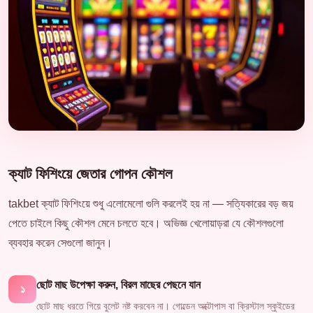
ক্যাট ফিশিংয়ে জেতার গোপন কৌশল
takbet ক্যাট ফিশিংয়ে শুধু এলোমেলো গুলি করলেই হয় না — সত্যিকারের বড় জয়
পেতে চাইলে কিছু কৌশল মেনে চলতে হবে। অভিজ্ঞ খেলোয়াড়রা যে কৌশলগুলো
ব্যবহার করেন সেগুলো জানুন।
ছোট মাছ উপেক্ষা করুন, বিরল মাছের পেছনে যান
১
ছোট মাছ ধরতে গিয়ে বুলেট নষ্ট করবেন না। গোল্ডেন অক্টোপাস বা ক্রিস্টাল স্কুইডের