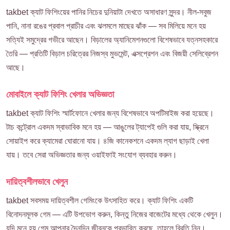
takbet ক্যাট ফিশিংয়ের পানির নিচের দুনিয়াটা দেখতে অসাধারণ সুন্দর। নীল-সবুজ
পানি, নানা রঙের প্রবাল প্রাচীর এবং ঝলমলে মাছের ঝাঁক — সব মিলিয়ে মনে হয়
সত্যিই সমুদ্রের গভীরে আছেন। বিড়ালের অ্যানিমেশনগুলো বিশেষভাবে যত্নসহকারে
তৈরি — প্রতিটি বিড়াল চরিত্রের নিজস্ব মুভমেন্ট, এক্সপ্রেশন এবং বিজয়ী সেলিব্রেশন
আছে।
মোবাইলে ক্যাট ফিশিং খেলার অভিজ্ঞতা
takbet ক্যাট ফিশিং স্মার্টফোনে খেলার জন্য বিশেষভাবে অপটিমাইজ করা হয়েছে।
টাচ কন্ট্রোল একদম স্বাভাবিক মনে হয় — আঙুলের ট্যাপেই গুলি করা যায়, স্ক্রিনে
সোয়াইপ করে ক্যামেরা ঘোরানো যায়। ৪জি কানেকশনে একদম ল্যাগ ছাড়াই খেলা
যায়। তবে সেরা অভিজ্ঞতার জন্য ওয়াইফাই সংযোগ ব্যবহার করুন।
দায়িত্বশীলভাবে খেলুন
takbet সবসময় দায়িত্বশীল গেমিংকে উৎসাহিত করে। ক্যাট ফিশিং একটি
বিনোদনমূলক গেম — এটি উপভোগ করুন, কিন্তু নিজের বাজেটের মধ্যে থেকে খেলুন।
যদি মনে হয় গেম আপনার দৈনন্দিন জীবনকে প্রভাবিত করছে, তাহলে বিরতি নিন।