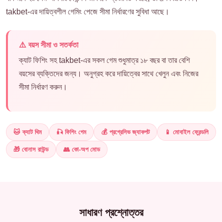
takbet-এর দায়িত্বশীল গেমিং পেজে সীমা নির্ধারণের সুবিধা আছে।
⚠️ বয়স সীমা ও সতর্কতা
ক্যাট ফিশিং সহ takbet-এর সকল গেম শুধুমাত্র ১৮ বছর বা তার বেশি
বয়সের ব্যক্তিদের জন্য। অনুগ্রহ করে দায়িত্বের সাথে খেলুন এবং নিজের
সীমা নির্ধারণ করুন।
🐱 ক্যাট থিম
🎣 ফিশিং গেম
💰 প্রগ্রেসিভ জ্যাকপট
📱 মোবাইল ফ্রেন্ডলি
🎁 বোনাস রাউন্ড
👥 কো-অপ মোড
সাধারণ প্রশ্নোত্তর