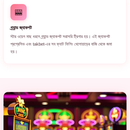
🎰
গ্র্যান্ড জ্যাকপট
স্টার ওয়েল মাছ ধরলে গ্র্যান্ড জ্যাকপট সরাসরি ট্রিগার হয়। এই জ্যাকপট
প্রগ্রেসিভ এবং takbet-এর সব ক্যাট ফিশিং খেলোয়াড়ের বাজি থেকে জমা
হয়।