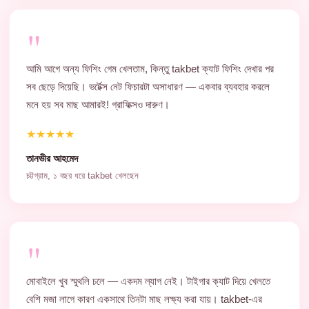
"
আমি আগে অন্য ফিশিং গেম খেলতাম, কিন্তু takbet ক্যাট ফিশিং দেখার পর
সব ছেড়ে দিয়েছি। ভর্টেক্স নেট ফিচারটা অসাধারণ — একবার ব্যবহার করলে
মনে হয় সব মাছ আমারই! গ্রাফিক্সও দারুণ।
★★★★★
তানভীর আহমেদ
চট্টগ্রাম, ১ বছর ধরে takbet খেলছেন
"
মোবাইলে খুব স্মুথলি চলে — একদম ল্যাগ নেই। টাইগার ক্যাট দিয়ে খেলতে
বেশি মজা লাগে কারণ একসাথে তিনটা মাছ লক্ষ্য করা যায়। takbet-এর