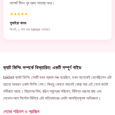
সাপোর্ট টিমও খুব দ্রুত সাহায্য করে।
★★★★★
সুমাইয়া খানম
সিলেট, ৮ মাস ধরে takbet খেলছেন
ক্যাট ফিশিং সম্পর্কে বিস্তারিত: একটি সম্পূর্ণ গাইড
takbet ক্যাট ফিশিং গেমটি যখন প্রথম লঞ্চ হয়েছিল, তখন অনেকেই ভেবেছিলেন এটা
হয়তো সাধারণ একটা ফিশিং গেম। কিন্তু খেলতে বসলেই বোঝা যায় এই গেমে কতটা
গভীরতা আছে। বিড়ালের থিম, রঙিন সমুদ্রের পরিবেশ, বিভিন্ন ধরনের মাছ এবং
লেভেল-আপ সিস্টেম মিলিয়ে এটা সত্যিকারের একটা আসক্তিমূলক অভিজ্ঞতা।
গেমের পরিবেশ ও গ্রাফিক্স