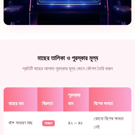
মাছের তালিকা ও পুরস্কার মূল্য
প্রতিটি মাছের আলাদা পুরস্কার মূল্য জেনে কৌশল তৈরি করুন
পুরস্কার
মাছের নাম
বিরলতা
মান
বিশেষ ক্ষমতা
কোনো বিশেষ ক্ষমতা
🐟 সাধারণ মাছ
x২ – x৫
সাধারণ
নেই