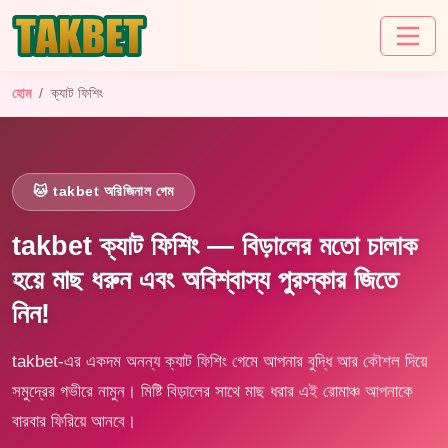
হোম
ক্যাট ফিশিং
🐱 takbet অরিজিনাল গেম
takbet ক্যাট ফিশিং — বিড়ালের মতো চালাক
হয়ে মাছ ধরুন এবং অবিশ্বাস্য পুরস্কার জিতে
নিন!
takbet-এর একদম অনন্য ক্যাট ফিশিং গেমে আপনার বুদ্ধি আর কৌশল দিয়ে
সমুদ্রের গভীরে নামুন। মিষ্টি বিড়ালের সাথে মাছ ধরার এই রোমাঞ্চ আপনাকে
বারবার ফিরিয়ে আনবে।