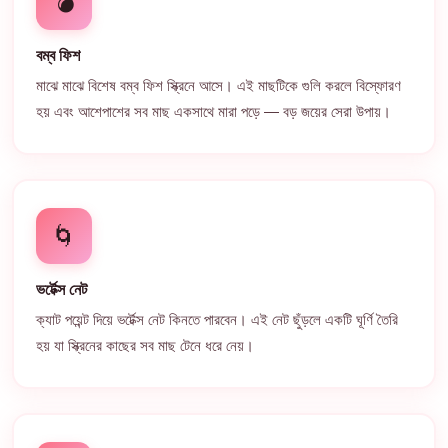
💣
বম্ব ফিশ
মাঝে মাঝে বিশেষ বম্ব ফিশ স্ক্রিনে আসে। এই মাছটিকে গুলি করলে বিস্ফোরণ
হয় এবং আশেপাশের সব মাছ একসাথে মারা পড়ে — বড় জয়ের সেরা উপায়।
🌀
ভর্টেক্স নেট
ক্যাট পয়েন্ট দিয়ে ভর্টেক্স নেট কিনতে পারবেন। এই নেট ছুঁড়লে একটি ঘূর্ণি তৈরি
হয় যা স্ক্রিনের কাছের সব মাছ টেনে ধরে নেয়।