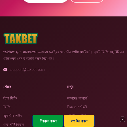
takbet হলো বাংলাদেশের অন্যতম জনপ্রিয় অনলাইন গেমিং প্ল্যাটফর্ম। ক্যাট ফিশিং সহ বিভিন্ন
রোমাঞ্চকর গেম উপভোগ করুন নিরাপদে।
support@takbet.buzz
গেমস
তথ্য
স্টার ফিশিং
আমাদের সম্পর্কে
ফিশিং
নিয়ম ও শর্তাবলী
অ্যাস্টার লাইভ
গোপনীয়তা নীতি
×
নিবন্ধন করুন
লগ ইন করুন
রেভ পার্টি ফিভার
দায়িত্বশীল খেলা