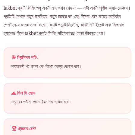
takbet ক্যাট ফিশিং শুধু একটা মাছ ধরার গেম না — এটা একটা পূর্ণাঙ্গ অ্যাডভেঞ্চার।
প্রতিটি সেশনে নতুন মানচিত্র, নতুন মাছের দল এবং বিশেষ বোস মাছের আবির্ভাব
গেমটাকে সবসময় তাজা রাখে। ক্যাট পয়েন্ট সিস্টেম, কমিউনিটি ইভেন্ট এবং সিজনাল
চ্যালেঞ্জ মিলে takbet ক্যাট ফিশিং সত্যিকারের একটা জীবন্ত গেম।
🎯 প্রিসিশন শটিং
লক্ষ্যভেদী শট মারুন এবং বিশেষ কম্বো বোনাস পান।
🌊 ডিপ সি মোড
সমুদ্রের গভীরে গেলে বিরল মাছ পাওয়া যায়।
🏆 ট্রেজার চেস্ট