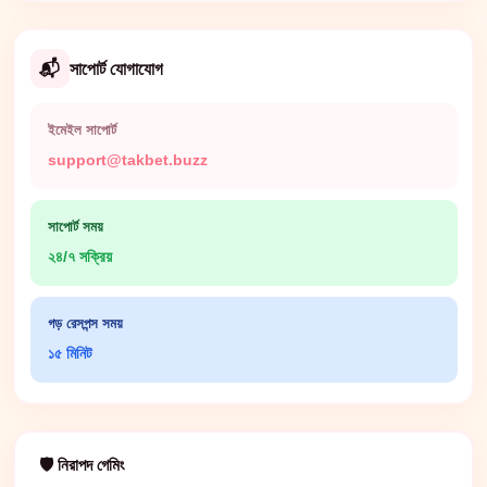
📬
সাপোর্ট যোগাযোগ
ইমেইল সাপোর্ট
support@takbet.buzz
সাপোর্ট সময়
২৪/৭ সক্রিয়
গড় রেসপন্স সময়
১৫ মিনিট
🛡️ নিরাপদ গেমিং