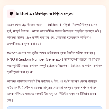
takbet-এর নিরাপত্তা ও বিশ্বাসযোগ্যতা
🛡️
অনেক খেলোয়াড় জিজ্ঞেস করেন — takbet কি সত্যিই নিরাপদ? উত্তর হলো:
হ্যাঁ, সম্পূর্ণ নিরাপদ। আমরা আন্তর্জাতিক মানের নিরাপত্তা প্রযুক্তি ব্যবহার করি।
আমাদের সার্ভার ২৪/৭ মনিটর করা হয় এবং যেকোনো সন্দেহজনক কার্যকলাপ
তাৎক্ষণিকভাবে ব্লক করা হয়।
takbet-এর সব গেম তৃতীয় পক্ষের অডিটরদের দ্বারা নিয়মিত পরীক্ষা করা হয়।
RNG (Random Number Generator) সার্টিফিকেশন রয়েছে, যা নিশ্চিত
করে প্রতিটি গেমের ফলাফল সম্পূর্ণ র‌্যান্ডম ও নিরপেক্ষ। takbet-এ কখনো ফলাফল
ম্যানিপুলেট করা হয় না।
আমাদের কাস্টমার সাপোর্ট টিম সপ্তাহে ৭ দিন, ২৪ ঘণ্টা আপনার সেবায় প্রস্তুত।
লাইভ চ্যাট, ইমেইল বা ফোনের মাধ্যমে যেকোনো সমস্যার দ্রুত সমাধান পাবেন।
আমরা গর্বিত যে আমাদের সাপোর্ট টিম গড়ে ১৫ মিনিটের মধ্যে সব টিকিটের জবাব
দেয়।