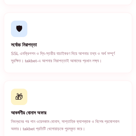
🛡️
সর্বোচ্চ নিরাপত্তা
SSL এনক্রিপশন ও দ্বি-স্তরীয় যাচাইকরণ দিয়ে আপনার তথ্য ও অর্থ সম্পূর্ণ
সুরক্ষিত। takbet-এ আপনার নিরাপত্তাই আমাদের প্রধান লক্ষ্য।
🎁
আকর্ষণীয় বোনাস অফার
নিবন্ধনের পর পান ওয়েলকাম বোনাস, সাপ্তাহিক ক্যাশব্যাক ও বিশেষ প্রমোশনাল
অফার। takbet প্রতিটি খেলোয়াড়কে পুরস্কৃত করে।