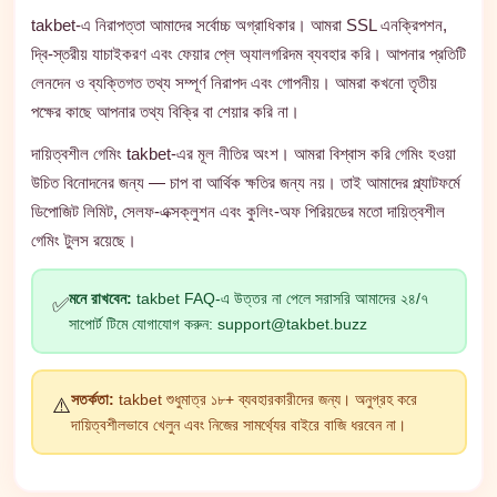
takbet-এ নিরাপত্তা আমাদের সর্বোচ্চ অগ্রাধিকার। আমরা SSL এনক্রিপশন,
দ্বি-স্তরীয় যাচাইকরণ এবং ফেয়ার প্লে অ্যালগরিদম ব্যবহার করি। আপনার প্রতিটি
লেনদেন ও ব্যক্তিগত তথ্য সম্পূর্ণ নিরাপদ এবং গোপনীয়। আমরা কখনো তৃতীয়
পক্ষের কাছে আপনার তথ্য বিক্রি বা শেয়ার করি না।
দায়িত্বশীল গেমিং takbet-এর মূল নীতির অংশ। আমরা বিশ্বাস করি গেমিং হওয়া
উচিত বিনোদনের জন্য — চাপ বা আর্থিক ক্ষতির জন্য নয়। তাই আমাদের প্ল্যাটফর্মে
ডিপোজিট লিমিট, সেলফ-এক্সক্লুশন এবং কুলিং-অফ পিরিয়ডের মতো দায়িত্বশীল
গেমিং টুলস রয়েছে।
মনে রাখবেন:
takbet FAQ-এ উত্তর না পেলে সরাসরি আমাদের ২৪/৭
✅
সাপোর্ট টিমে যোগাযোগ করুন:
support@takbet.buzz
সতর্কতা:
takbet শুধুমাত্র ১৮+ ব্যবহারকারীদের জন্য। অনুগ্রহ করে
⚠️
দায়িত্বশীলভাবে খেলুন এবং নিজের সামর্থ্যের বাইরে বাজি ধরবেন না।