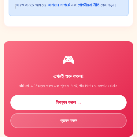
আরও জানতে আমাদের
আমাদের সম্পর্কে
এবং
গোপনীয়তা নীতি
পেজ পড়ুন।
ℹ️
🎮
এখনই শুরু করুন!
takbet-এ নিবন্ধন করুন এবং প্রথম দিনেই পান বিশেষ ওয়েলকাম বোনাস।
নিবন্ধন করুন →
প্রবেশ করুন