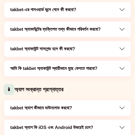
takbet-এর পাসওয়ার্ড ভুলে গেলে কী করবো?
takbet অ্যাকাউন্টের ব্যক্তিগত তথ্য কীভাবে পরিবর্তন করবো?
takbet অ্যাকাউন্ট সাসপেন্ড হলে কী করবো?
আমি কি takbet অ্যাকাউন্ট স্থায়ীভাবে মুছে ফেলতে পারবো?
অ্যাপ সংক্রান্ত প্রশ্নোত্তর
📱
takbet অ্যাপ কীভাবে ডাউনলোড করবো?
takbet অ্যাপ কি iOS এবং Android উভয়েই চলে?