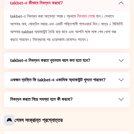
takbet-এ কীভাবে নিবন্ধন করবো?
takbet-এ নিবন্ধন করা অত্যন্ত সহজ। প্রথমে
নিবন্ধন পেজে
যান। সেখানে
আপনার নাম, মোবাইল নম্বর এবং একটি শক্তিশালী পাসওয়ার্ড দিন। মাত্র ২ মিনিটেই
আপনার takbet অ্যাকাউন্ট তৈরি হয়ে যাবে এবং আপনি সঙ্গে সঙ্গে গেম খেলা শুরু
করতে পারবেন। নিবন্ধনের পর ওয়েলকাম বোনাসও পাবেন।
takbet-এ নিবন্ধন করতে ন্যূনতম বয়স কত হতে হবে?
একজন ব্যক্তি কি takbet-এ একাধিক অ্যাকাউন্ট খুলতে পারবেন?
নিবন্ধন করতে গিয়ে সমস্যা হলে কী করবো?
গেমস সংক্রান্ত প্রশ্নোত্তর
🎮