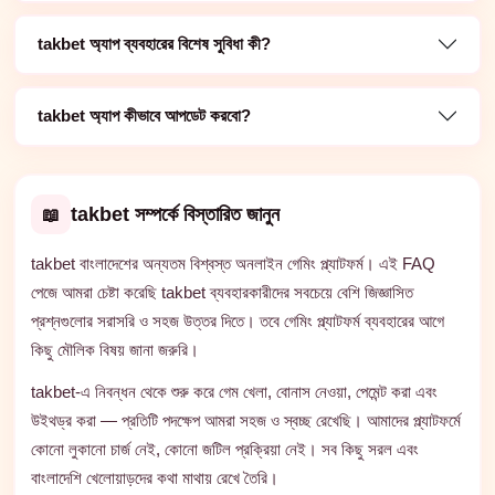
takbet অ্যাপ ব্যবহারের বিশেষ সুবিধা কী?
takbet অ্যাপ কীভাবে আপডেট করবো?
takbet সম্পর্কে বিস্তারিত জানুন
📖
takbet বাংলাদেশের অন্যতম বিশ্বস্ত অনলাইন গেমিং প্ল্যাটফর্ম। এই FAQ
পেজে আমরা চেষ্টা করেছি takbet ব্যবহারকারীদের সবচেয়ে বেশি জিজ্ঞাসিত
প্রশ্নগুলোর সরাসরি ও সহজ উত্তর দিতে। তবে গেমিং প্ল্যাটফর্ম ব্যবহারের আগে
কিছু মৌলিক বিষয় জানা জরুরি।
takbet-এ নিবন্ধন থেকে শুরু করে গেম খেলা, বোনাস নেওয়া, পেমেন্ট করা এবং
উইথড্র করা — প্রতিটি পদক্ষেপ আমরা সহজ ও স্বচ্ছ রেখেছি। আমাদের প্ল্যাটফর্মে
কোনো লুকানো চার্জ নেই, কোনো জটিল প্রক্রিয়া নেই। সব কিছু সরল এবং
বাংলাদেশি খেলোয়াড়দের কথা মাথায় রেখে তৈরি।