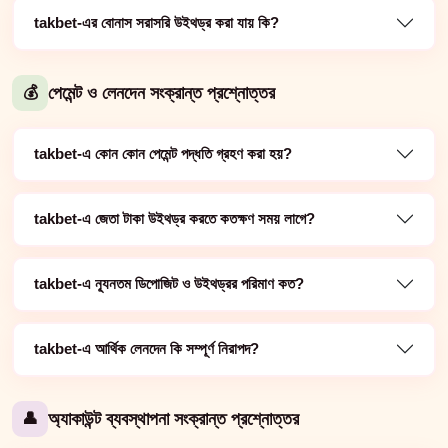
takbet-এর বোনাস সরাসরি উইথড্র করা যায় কি?
পেমেন্ট ও লেনদেন সংক্রান্ত প্রশ্নোত্তর
💰
takbet-এ কোন কোন পেমেন্ট পদ্ধতি গ্রহণ করা হয়?
takbet-এ জেতা টাকা উইথড্র করতে কতক্ষণ সময় লাগে?
takbet-এ ন্যূনতম ডিপোজিট ও উইথড্রর পরিমাণ কত?
takbet-এ আর্থিক লেনদেন কি সম্পূর্ণ নিরাপদ?
অ্যাকাউন্ট ব্যবস্থাপনা সংক্রান্ত প্রশ্নোত্তর
👤