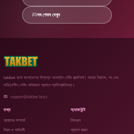
সব গেমস দেখুন
takbet হলো বাংলাদেশের বিশ্বস্ত অনলাইন গেমিং প্ল্যাটফর্ম। আমরা নিরাপদ, সৎ এবং
দায়িত্বশীল গেমিং অভিজ্ঞতা প্রদানে প্রতিশ্রুতিবদ্ধ।
support@takbet.buzz
তথ্য
অ্যাকাউন্ট
আমাদের সম্পর্কে
নিবন্ধন
নিয়ম ও শর্তাবলী
প্রবেশ করুন